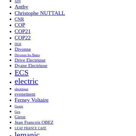
AIN
Anthy
Christophe NUTTALL
CNR
COP
COP21
COP22
DG8
Divonne
Divonne les Bains
Drive Electrique
Dyane Electrique
ECS
electric
electrique
evenement
Ferney Voltaire
Genin
Gex
Giron
Jean Francois OBEZ
LEAF FRANCE CAFE
lemanic