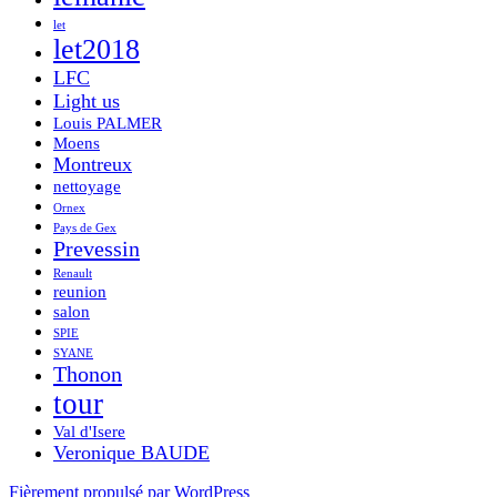
let
let2018
LFC
Light us
Louis PALMER
Moens
Montreux
nettoyage
Ornex
Pays de Gex
Prevessin
Renault
reunion
salon
SPIE
SYANE
Thonon
tour
Val d'Isere
Veronique BAUDE
Fièrement propulsé par WordPress