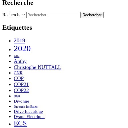
Recherche
Rechercher :
Etiquettes
2019
2020
AIN
Anthy
Christophe NUTTALL
CNR
COP
COP21
COP22
DG8
Divonne
Divonne les Bains
Drive Electrique
Dyane Electrique
ECS