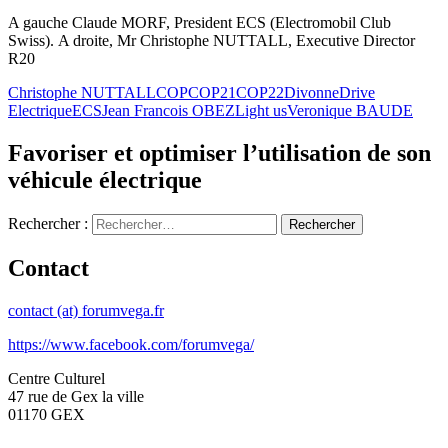
A gauche Claude MORF, President ECS (Electromobil Club
Swiss). A droite, Mr Christophe NUTTALL, Executive Director
R20
Christophe NUTTALL
COP
COP21
COP22
Divonne
Drive
Electrique
ECS
Jean Francois OBEZ
Light us
Veronique BAUDE
Favoriser et optimiser l’utilisation de son
véhicule électrique
Rechercher :
Contact
contact (at) forumvega.fr
https://www.facebook.com/forumvega/
Centre Culturel
47 rue de Gex la ville
01170 GEX