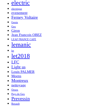
electric
electrique
evenement
Ferney Voltaire
Genin
Gex
Giron
Jean Francois OBEZ
LEAF FRANCE CAFE
lemanic
let
let2018
LFC
Light us
Louis PALMER
Moens
Montreux
nettoyage
Ornex
Pays de Gex
Prevessin
Renault