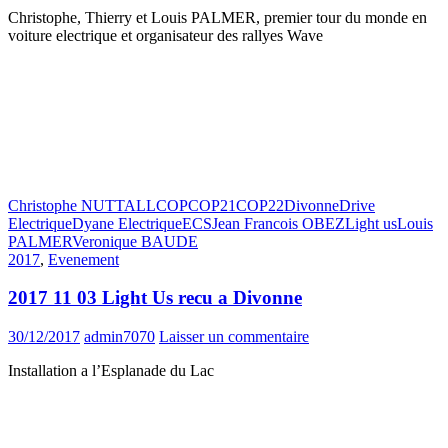
Christophe, Thierry et Louis PALMER, premier tour du monde en
voiture electrique et organisateur des rallyes Wave
Christophe NUTTALL
COP
COP21
COP22
Divonne
Drive
Electrique
Dyane Electrique
ECS
Jean Francois OBEZ
Light us
Louis
PALMER
Veronique BAUDE
2017
,
Evenement
2017 11 03 Light Us recu a Divonne
30/12/2017
admin7070
Laisser un commentaire
Installation a l’Esplanade du Lac