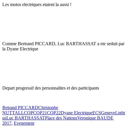
Les motos electriques etaient la aussi !
Comme Bertrand PICCARD, Luc BARTHASSAT a ete seduit par
la Dyane Electrique
Depart progressif des personnalites et des participants
Betrand PICCARD
Christophe
NUTTALL
COP
COP21
COP22
Dyane Electrique
ECS
Geneve
Light
us
Luc BARTHASSAT
Place des Nations
Veronique BAUDE
2017
,
Evenement