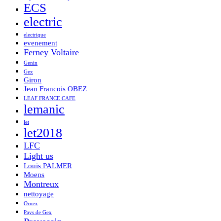
ECS
electric
electrique
evenement
Ferney Voltaire
Genin
Gex
Giron
Jean Francois OBEZ
LEAF FRANCE CAFE
lemanic
let
let2018
LFC
Light us
Louis PALMER
Moens
Montreux
nettoyage
Ornex
Pays de Gex