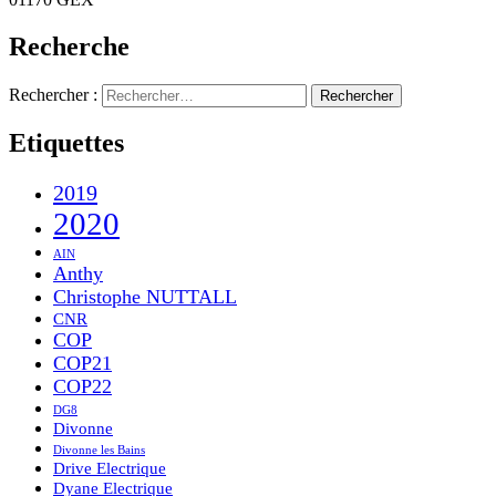
Recherche
Rechercher :
Etiquettes
2019
2020
AIN
Anthy
Christophe NUTTALL
CNR
COP
COP21
COP22
DG8
Divonne
Divonne les Bains
Drive Electrique
Dyane Electrique