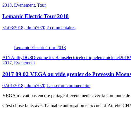
2018
,
Evenement
,
Tour
Lemanic Electric Tour 2018
31/03/2018
admin7070
2 commentaires
Lemanic Electric Tour 2018
AIN
Anthy
DG8
Divonne les Bains
electric
electrique
lemanic
let
let2018
2017
,
Evenement
2017 09 02 VEGA au vide grenier de Prevessin Moen
07/01/2018
admin7070
Laisser un commentaire
VEGA n’avait pas encore partagé d’evenements avec la commune de P
C’est chose faite, avec l’aimable autorisation et accueil d’Aureli