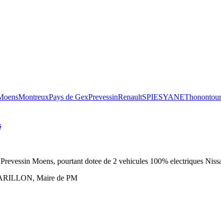
Moens
Montreux
Pays de Gex
Prevessin
Renault
SPIE
SYANE
Thonon
tou
s
revessin Moens, pourtant dotee de 2 vehicules 100% electriques Niss
e CHARILLON, Maire de PM