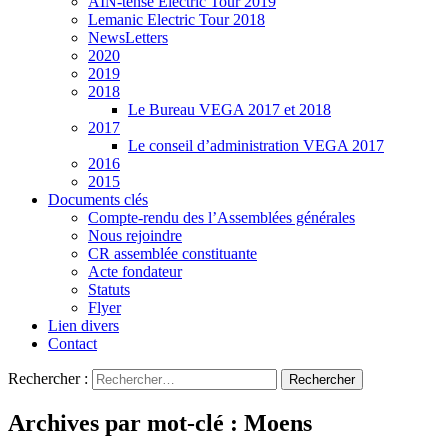
AIN-tense Electric Tour 2019
Lemanic Electric Tour 2018
NewsLetters
2020
2019
2018
Le Bureau VEGA 2017 et 2018
2017
Le conseil d’administration VEGA 2017
2016
2015
Documents clés
Compte-rendu des l’Assemblées générales
Nous rejoindre
CR assemblée constituante
Acte fondateur
Statuts
Flyer
Lien divers
Contact
Rechercher :
Archives par mot-clé : Moens