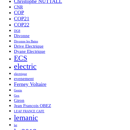
Christophe NUTTALL
CNR
COP
COP21
COP22
DG8
Divonne
Divonne les Bains
Drive Electrique
Dyane Electrique
ECS
electric
electrique
evenement
Ferney Voltaire
Genin
Gex
Giron
Jean Francois OBEZ
LEAF FRANCE CAFE
lemanic
let