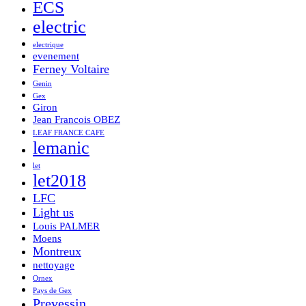
ECS
electric
electrique
evenement
Ferney Voltaire
Genin
Gex
Giron
Jean Francois OBEZ
LEAF FRANCE CAFE
lemanic
let
let2018
LFC
Light us
Louis PALMER
Moens
Montreux
nettoyage
Ornex
Pays de Gex
Prevessin