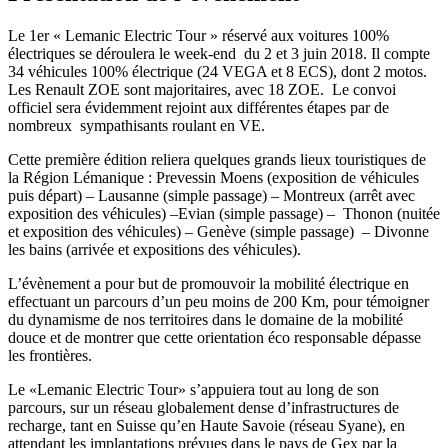
Le 1er « Lemanic Electric Tour » réservé aux voitures 100%
électriques se déroulera le week-end du 2 et 3 juin 2018. Il compte
34 véhicules 100% électrique (24 VEGA et 8 ECS), dont 2 motos.
Les Renault ZOE sont majoritaires, avec 18 ZOE. Le convoi
officiel sera évidemment rejoint aux différentes étapes par de
nombreux sympathisants roulant en VE.
Cette première édition reliera quelques grands lieux touristiques de
la Région Lémanique : Prevessin Moens (exposition de véhicules
puis départ) – Lausanne (simple passage) – Montreux (arrêt avec
exposition des véhicules) –Evian (simple passage) – Thonon (nuitée
et exposition des véhicules) – Genève (simple passage) – Divonne
les bains (arrivée et expositions des véhicules).
L’évènement a pour but de promouvoir la mobilité électrique en
effectuant un parcours d’un peu moins de 200 Km, pour témoigner
du dynamisme de nos territoires dans le domaine de la mobilité
douce et de montrer que cette orientation éco responsable dépasse
les frontières.
Le «Lemanic Electric Tour» s’appuiera tout au long de son
parcours, sur un réseau globalement dense d’infrastructures de
recharge, tant en Suisse qu’en Haute Savoie (réseau Syane), en
attendant les implantations prévues dans le pays de Gex par la