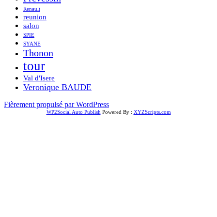
Renault
reunion
salon
SPIE
SYANE
Thonon
tour
Val d'Isere
Veronique BAUDE
Fièrement propulsé par WordPress
WP2Social Auto Publish
Powered By :
XYZScripts.com