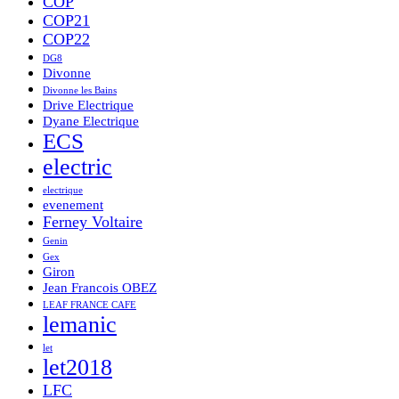
COP
COP21
COP22
DG8
Divonne
Divonne les Bains
Drive Electrique
Dyane Electrique
ECS
electric
electrique
evenement
Ferney Voltaire
Genin
Gex
Giron
Jean Francois OBEZ
LEAF FRANCE CAFE
lemanic
let
let2018
LFC