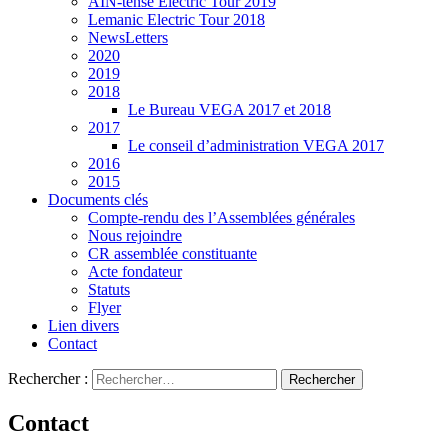
AIN-tense Electric Tour 2019
Lemanic Electric Tour 2018
NewsLetters
2020
2019
2018
Le Bureau VEGA 2017 et 2018
2017
Le conseil d’administration VEGA 2017
2016
2015
Documents clés
Compte-rendu des l’Assemblées générales
Nous rejoindre
CR assemblée constituante
Acte fondateur
Statuts
Flyer
Lien divers
Contact
Rechercher :
Contact