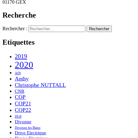
01170 GEX
Recherche
Rechercher :
Etiquettes
2019
2020
AIN
Anthy
Christophe NUTTALL
CNR
COP
COP21
COP22
DG8
Divonne
Divonne les Bains
Drive Electrique