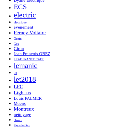
Dyane Electrique
ECS
electric
electrique
evenement
Ferney Voltaire
Genin
Gex
Giron
Jean Francois OBEZ
LEAF FRANCE CAFE
lemanic
let
let2018
LFC
Light us
Louis PALMER
Moens
Montreux
nettoyage
Ornex
Pays de Gex