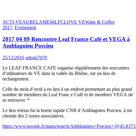
ACTI-VE
AUBE
LAME66
LFC
LOVE VE
Watts & Coffee
2017
,
Evenement
2017 04 09 Rencontre Leaf France Café et VEGA à
Amblagnieu Porcieu
25/12/2016
admin7070
Le LEAF FRANCE CAFE organise régulièrement des rencontres
d’utilisateurs de VE dans la vallée du Rhône, sur un lieu de
rechargement.
Celle du mois d’avril a eu lieu à un endroit permettant au plus grand
nombre de membres du Leaf Franc e Café et de membres VEGA de
se retrouver. *
Le lieu retenu fut la borne rapide CNR d’Amblagnieu Porcieu, à mi
chemin des 2 zones associatives.
https://www.google.fr/maps/search/Amblagnieu+Porcieu+/@45.837