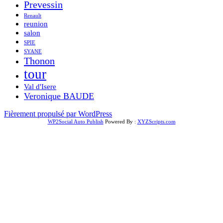
Prevessin
Renault
reunion
salon
SPIE
SYANE
Thonon
tour
Val d'Isere
Veronique BAUDE
Fièrement propulsé par WordPress
WP2Social Auto Publish
Powered By :
XYZScripts.com